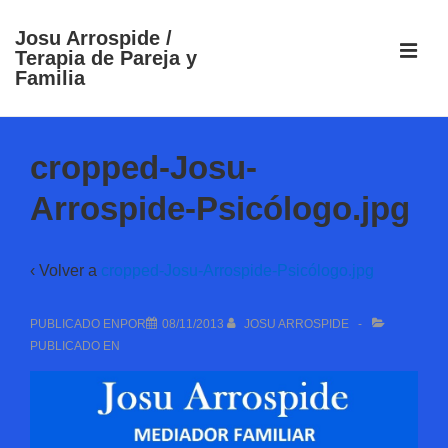
↓
Josu Arrospide /
Saltar
ME
Terapia de Pareja y
al
Familia
contenido
principal
Navegación
principal
cropped-Josu-
Arrospide-Psicólogo.jpg
‹ Volver a
cropped-Josu-Arrospide-Psicólogo.jpg
PUBLICADO ENPOR
08/11/2013
JOSU ARROSPIDE
PUBLICADO EN