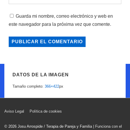
Guarda mi nombre, correo electrónico y web en
este navegador para la próxima vez que comente.
DATOS DE LA IMAGEN
Tamaño completo:
366×422
px
Menú
Aviso Legal
Política de cookies
del
© 2026
Josu Arrospide / Terapia de Pareja y Familia
| Funciona con el