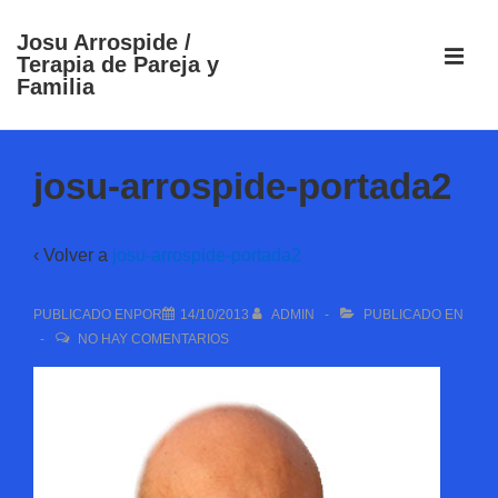
↓
Josu Arrospide /
Saltar
ME
Terapia de Pareja y
al
Familia
contenido
principal
Navegación
principal
josu-arrospide-portada2
‹ Volver a
josu-arrospide-portada2
PUBLICADO ENPOR
14/10/2013
ADMIN
PUBLICADO EN
NO HAY COMENTARIOS